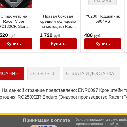
Спидометр на
Правая боковая
Y0230 Подшипник
Racer Viper
средняя облицовка
6904RS
RC130CF, Storm
на мотоцикл Racer
Indigo, Yinxiang
Nitro Racer Nitro
 520
1 720
480
руб.
руб.
руб.
yx130cf, VIP2007
RC200CK,
RC250CK, Motoland
Купить
Купить
Купить
Bandit, Fekon
FK200CK, черный,
NIT2134
ИСАНИЕ
ОТЗЫВЫ
0
ОПЛАТА И ДОСТАВКА
На данной странице представлено: ENR0097 Кронштейн то
отоцикл RC250XZR Enduro (Эндуро) производство Racer (Р
Условия продажи, а также инф
Принимаем к оплате
представленная на сайте, не 