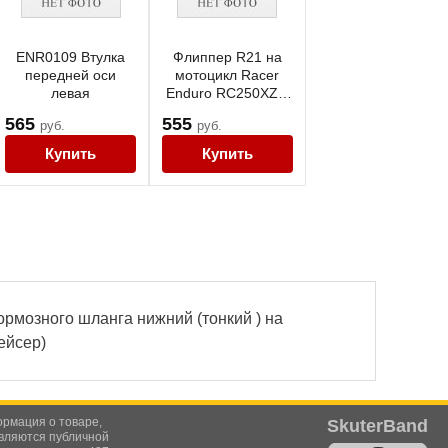
ENR0109 Втулка
Флиппер R21 на
передней оси
мотоцикл Racer
левая
Enduro RC250XZR
250см3
565
555
руб.
руб.
Купить
Купить
рмозного шланга нижний (тонкий ) на
ейсер)
ормация о товаре,
SkuterBand
являются публичной