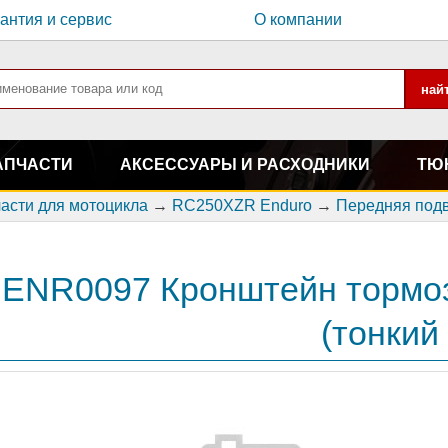
антия и сервис
О компании
АПЧАСТИ
АКСЕССУАРЫ И РАСХОДНИКИ
ТЮ
асти для мотоцикла
→
RC250XZR Enduro
→
Передняя под
ENR0097 Кронштейн тормоз
(тонкий 